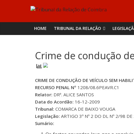
Skip
Tribunal
to
content
da
HOME
TRIBUNAL DA RELAÇÃO
LEGISLAÇ
Relação
Crime de condução de v
de
Coimbra
CRIME DE CONDUÇÃO DE VEÍCULO SEM HABILIT
RECURSO PENAL Nº
1208/08.6PEAVR.C1
Relator:
DRª. ALICE SANTOS
Data do Acordão:
16-12-2009
Tribunal:
COMARCA DE BAIXO VOUGA
Legislação:
ARTIGO 3º Nº 2 DO DL Nº 2/98 DE 
Sumário: