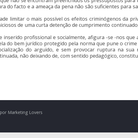
ir que não se encontram preenchidos os pressupostos para
ra do facto e a ameaça da pena não são suficientes para sa
idade limitar o mais possível os efeitos criminógenos da pr
iciosos de uma curta detenção de cumprimento continuado,
inserido profissional e socialmente, afigura -se -nos que 
tela do bem jurídico protegido pela norma que pune o crime
socialização do arguido, e sem provocar ruptura na sua r
inuada, não deixando de, com sentido pedagógico, constitui
por Marketing Lovers