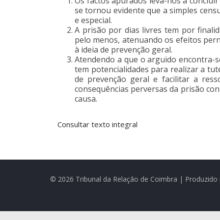
Os factos apurados leva-nos a conclu
se tornou evidente que a simples censu
e especial.
A prisão por dias livres tem por final
pelo menos, atenuando os efeitos pern
à ideia de prevenção geral.
Atendendo a que o arguido encontra-se 
tem potencialidades para realizar a tu
de prevenção geral e facilitar a res
consequências perversas da prisão cont
causa.
Consultar texto integral
© 2026 Tribunal da Relação de Coimbra | Produzido 