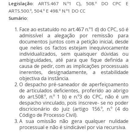
Legislação
: ARTS.467 N.º1 C), 508.º DO CPC E
ARTS.500.º, 504.º E 498.º N.º1 DO CC
Sumário
:
Face ao estatuído no art.467 n.º1 d) do CPC, só é
admissível a alegação por remissão para
documentos juntos com a petição inicial, desde
que neles os factos estejam inequivocamente
individualizados, sem quaisquer dúvidas ou
ambiguidades, até para que fique definida a
causa de pedir, com as implicações processuais
inerentes, designadamente, a estabilidade
objectiva da instância.
O despacho pré-saneador de aperfeiçoamento
de articulados deficientes, proferido ao abrigo
do art.508.º, n.º 1 b) e n.º3 do CPC, não é um
despacho vinculado, pois inscreve- se no poder
discricionário do juiz (artigo 156.º, n.º (4 do
Código de Processo Civil).
A sua omissão não gera qualquer nulidade
processual e não é sindicável por via recursiva.