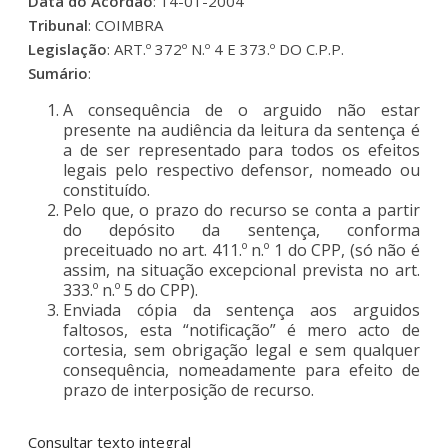
Data do Acordão
: 14-01-2004
Tribunal
: COIMBRA
Legislação
: ART.º 372º N.º 4 E 373.º DO C.P.P.
Sumário
:
A consequência de o arguido não estar
presente na audiência da leitura da sentença é
a de ser representado para todos os efeitos
legais pelo respectivo defensor, nomeado ou
constituído.
Pelo que, o prazo do recurso se conta a partir
do depósito da sentença, conforma
preceituado no art. 411.º n.º 1 do CPP, (só não é
assim, na situação excepcional prevista no art.
333.º n.º 5 do CPP).
Enviada cópia da sentença aos arguidos
faltosos, esta “notificação” é mero acto de
cortesia, sem obrigação legal e sem qualquer
consequência, nomeadamente para efeito de
prazo de interposição de recurso.
Consultar texto integral