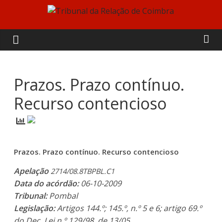
Skip
to
Tribunal
content
da
Relação
Prazos. Prazo contínuo.
Recurso contencioso
de
Coimbra
Prazos. Prazo contínuo. Recurso contencioso
Apelação
2714/08.8TBPBL.C1
Data do acórdão:
06-10-2009
Tribunal:
Pombal
Legislação:
Artigos 144.º; 145.º, n.º 5 e 6; artigo 69.º
do Dec. Lei n.º 129/98, de 13/05