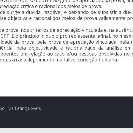
a face e verso do critério geral de apreciação da prova, li
ciação crítica e racional dos meios de prova.
nde surge a dúvida razoável; e deixando de subsistir a dúv
ise objectiva e racional dos meios de prova validamente 
 da prova, nos critérios de apreciação vinculada e, na ausênc
o CPP. E o princípio in dubio pro reo assenta, afinal, no mesmo
idade da prova, pela prova de apreciação vinculada, pela r
ncia, pela objectividade e racionalidade da análise em
poentes em relação ao caso e/ou pessoas envolvidas no p
ntes a cada depoimento, na falível condição humana.
por Marketing Lovers