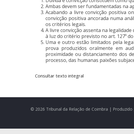
Dúvida e convicção constituem como que 
Ambas devem ser fundamentadas na apre
Acabando a livre convicção positiva o
convicção positiva ancorada numa anál
os critérios legais.
A livre convicção assenta na legalidade
à luz do critério previsto no art. 127º d
Uma e outro estão limitados pela legal
prova produzidos oralmente em audiê
proximidade ou distanciamento dos de
processo, das humanas paixões subjace
Consultar texto integral
© 2026 Tribunal da Relação de Coimbra | Produzido 