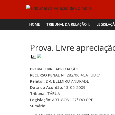
Skip
Tribunal
to
content
da
HOME
TRIBUNAL DA RELAÇÃO
LEGISLAÇ
Relação
Prova. Livre apreciaçã
de
Coimbra
PROVA. LIVRE APRECIAÇÃO
RECURSO PENAL Nº
282/06.4GATUB.C1
Relator
: DR. BELMIRO ANDRADE
Data do Acordão
: 13-05-2009
Tribunal
: TÁBUA
Legislação
: ARTIGOS 127º DO CPP
Sumário
: