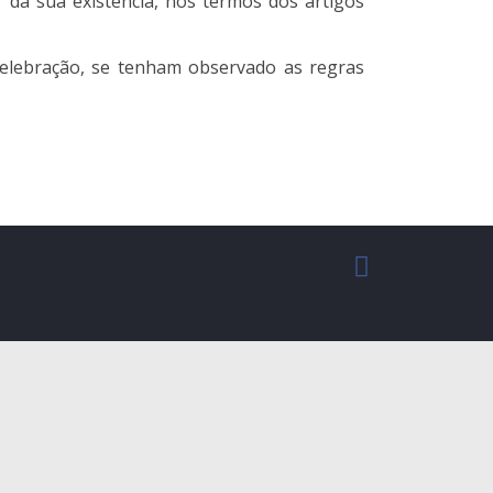
 da sua existência, nos termos dos artigos
celebração, se tenham observado as regras