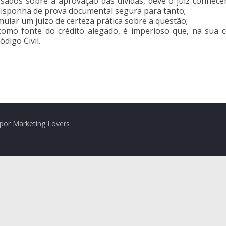
sados sobre a aprovação das dívidas, deve o juiz conhecer
 disponha de prova documental segura para tanto;
ular um juízo de certeza prática sobre a questão;
omo fonte do crédito alegado, é imperioso que, na sua 
ódigo Civil.
por Marketing Lovers