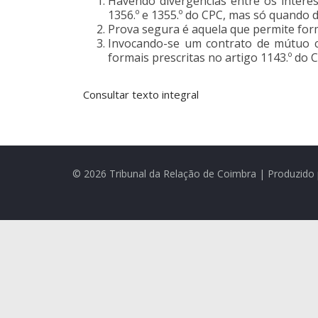
Havendo divergências entre os interes
1356.º e 1355.º do CPC, mas só quando
Prova segura é aquela que permite form
Invocando-se um contrato de mútuo c
formais prescritas no artigo 1143.º do C
Consultar texto integral
© 2026 Tribunal da Relação de Coimbra | Produzido 