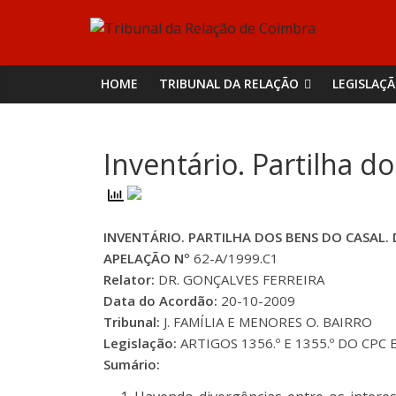
Skip
Tribunal
to
content
da
HOME
TRIBUNAL DA RELAÇÃO
LEGISLAÇ
Relação
Inventário. Partilha d
de
Coimbra
INVENTÁRIO. PARTILHA DOS BENS DO CASAL.
APELAÇÃO Nº
62-A/1999.C1
Relator:
DR. GONÇALVES FERREIRA
Data do Acordão:
20-10-2009
Tribunal:
J. FAMÍLIA E MENORES O. BAIRRO
Legislação:
ARTIGOS 1356.º E 1355.º DO CPC 
Sumário: