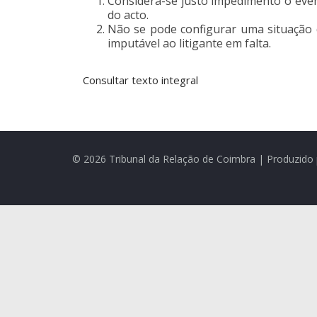
Considera-se justo impedimento o eve
do acto.
Não se pode configurar uma situação 
imputável ao litigante em falta.
Consultar texto integral
© 2026 Tribunal da Relação de Coimbra | Produzido 