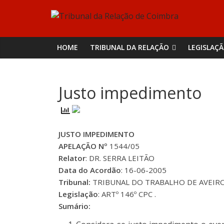
Skip
Tribunal
to
content
da
HOME
TRIBUNAL DA RELAÇÃO
LEGISLAÇ
Relação
Justo impedimento
de
Coimbra
JUSTO IMPEDIMENTO
APELAÇÃO Nº
1544/05
Relator
: DR. SERRA LEITÃO
Data do Acordão
: 16-06-2005
Tribunal:
TRIBUNAL DO TRABALHO DE AVEIR
Legislação
: ARTº 146º CPC .
Sumário: