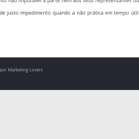
nto não imputável à parte nem aos seus representantes ou
de justo impedimento quando a não prática em tempo útil 
por Marketing Lovers