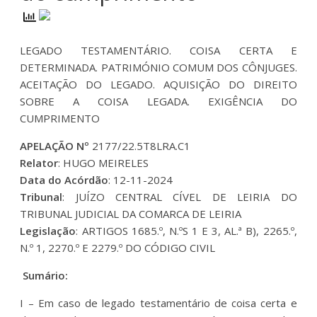
LEGADO TESTAMENTÁRIO. COISA CERTA E
DETERMINADA. PATRIMÓNIO COMUM DOS CÔNJUGES.
ACEITAÇÃO DO LEGADO. AQUISIÇÃO DO DIREITO
SOBRE A COISA LEGADA. EXIGÊNCIA DO
CUMPRIMENTO
APELAÇÃO Nº
2177/22.5T8LRA.C1
Relator
: HUGO MEIRELES
Data do Acórdão
: 12-11-2024
Tribunal
: JUÍZO CENTRAL CÍVEL DE LEIRIA DO
TRIBUNAL JUDICIAL DA COMARCA DE LEIRIA
Legislação
: ARTIGOS 1685.º, N.ºS 1 E 3, AL.ª B), 2265.º,
N.º 1, 2270.º E 2279.º DO CÓDIGO CIVIL
Sumário:
I – Em caso de legado testamentário de coisa certa e