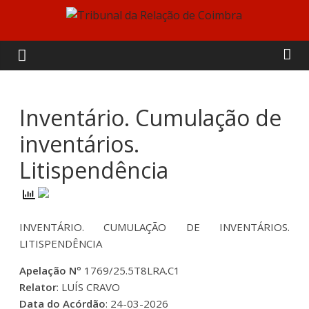
Skip
to
Tribunal
content
da
Relação
Inventário. Cumulação de
inventários.
de
Litispendência
Coimbra
INVENTÁRIO. CUMULAÇÃO DE INVENTÁRIOS.
LITISPENDÊNCIA
Apelação Nº
1769/25.5T8LRA.C1
Relator
: LUÍS CRAVO
Data do Acórdão
: 24-03-2026