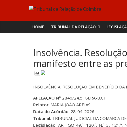
Skip
Tribunal
to
content
da
HOME
TRIBUNAL DA RELAÇÃO
LEGISLAÇ
Relação
Insolvência. Resoluçã
de
manifesto entre as pr
Coimbra
INSOLVÊNCIA. RESOLUÇÃO EM BENEFÍCIO DA
APELAÇÃO Nº
2846/24.5T8LRA-B.C1
Relator
: MARIA JOÃO AREIAS
Data do Acórdão
: 28-04-2026
Tribunal
: TRIBUNAL JUDICIAL DA COMARCA DE L
Legislação
: ARTIGO 49.º, 120.º, N.º 3, 121