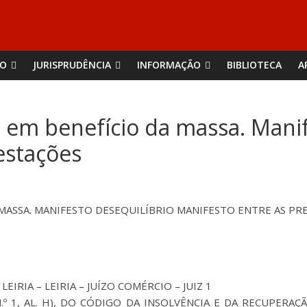
ÃO
JURISPRUDÊNCIA
INFORMAÇÃO
BIBLIOTECA
A
o em benefício da massa. Manif
estações
 MASSA. MANIFESTO DESEQUILÍBRIO MANIFESTO ENTRE AS PR
EIRIA – LEIRIA – JUÍZO COMÉRCIO – JUIZ 1
.º, N.º 1, AL. H), DO CÓDIGO DA INSOLVÊNCIA E DA RECUPER