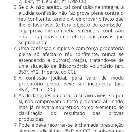
2, 356º, nº 1, e 358º, nº 1, do CC).
Se o A. não aceitou tal confissão na íntegra, a
aludida confissão não faz prova plena contra o
réu confitente, tendo o A. de provar o facto que
lhe é favorável (e fora objecto de confissão),
cuja prova lhe competia, valendo a confissão
então e apenas como reforço das provas que
se produzam.
Uma confissão simples e com força probatória
plena só afecta o réu confitente, nunca se
estendendo a outro(s) réu(s), tratando-se de
uma situação de litisconsórcio voluntário (art.
353º, nº 2, 1ª parte, do CC).
A confissão judicial, para valer de modo
probatório pleno, deve ser inequívoca (art.
357º, nº 1, do CC).
As declarações da parte, a si favoráveis, só por
si, não comprovam o facto probando afirmado;
mas já relevará sobretudo como elemento de
clarificação do resultado das provas
produzidas.
Pode e deve recorrer-se à chamada presunção
simples judicial (art. 351º do CC), inspirada nas