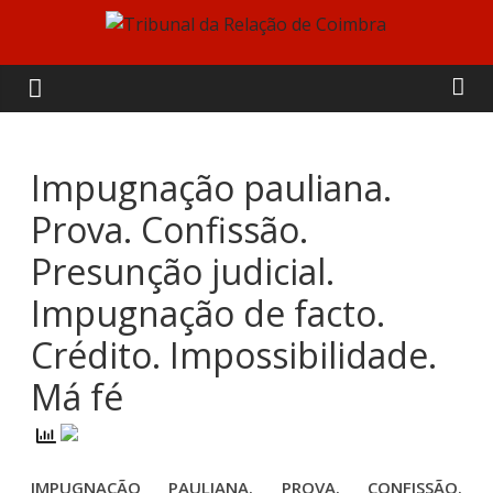
Skip
to
Tribunal
content
da
Relação
Impugnação pauliana.
Prova. Confissão.
de
Presunção judicial.
Coimbra
Impugnação de facto.
Crédito. Impossibilidade.
Má fé
IMPUGNAÇÃO PAULIANA. PROVA. CONFISSÃO.