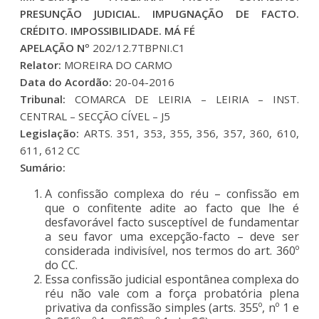
PRESUNÇÃO JUDICIAL. IMPUGNAÇÃO DE FACTO.
CRÉDITO. IMPOSSIBILIDADE. MÁ FÉ
APELAÇÃO Nº
202/12.7TBPNI.C1
Relator:
MOREIRA DO CARMO
Data do Acordão:
20-04-2016
Tribunal:
COMARCA DE LEIRIA – LEIRIA – INST.
CENTRAL – SECÇÃO CÍVEL – J5
Legislação:
ARTS. 351, 353, 355, 356, 357, 360, 610,
611, 612 CC
Sumário:
A confissão complexa do réu – confissão em
que o confitente adite ao facto que lhe é
desfavorável facto susceptível de fundamentar
a seu favor uma excepção-facto – deve ser
considerada indivisível, nos termos do art. 360º
do CC.
Essa confissão judicial espontânea complexa do
réu não vale com a força probatória plena
privativa da confissão simples (arts. 355º, nº 1 e