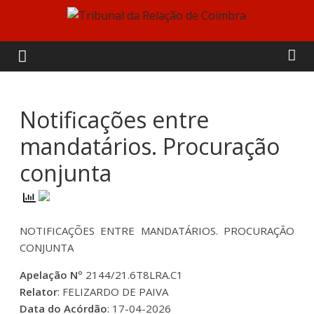
Skip
to
Tribunal
content
da
Relação
Notificações entre
mandatários. Procuração
de
conjunta
Coimbra
NOTIFICAÇÕES ENTRE MANDATÁRIOS. PROCURAÇÃO
CONJUNTA
Apelação Nº
2144/21.6T8LRA.C1
Relator
: FELIZARDO DE PAIVA
Data do Acórdão
: 17-04-2026