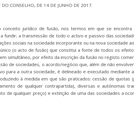
 DO CONSELHO, DE 14 DE JUNHO DE 2017.
o conceito jurídico de fusão, nos termos em que se encontra d
a fundir; a transmissão de todo o activo e passivo das sociedad
pações sociais na sociedade incorporante ou na nova sociedade a
nico (o acto de fusão) que constitui a fonte de todos os efeit
simultâneo, por efeito da inscrição da fusão no registo comercia
 fusão de sociedades, o acordo/negócio que, além de não envolve
ivo para a outra sociedade, é delineado e executado mediante 
produzindo à medida em que são praticados: cessão de quotas (
gamento de qualquer contrapartida), diversas e autónomas tr
nto de qualquer preço) e extinção de uma das sociedades a oc