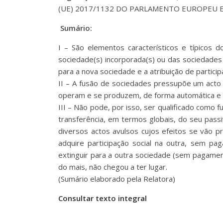
(UE) 2017/1132 DO PARLAMENTO EUROPEU E
Sumário:
I – São elementos característicos e típicos d
sociedade(s) incorporada(s) ou das sociedades 
para a nova sociedade e a atribuição de partici
II – A fusão de sociedades pressupõe um acto ú
operam e se produzem, de forma automática e em 
III – Não pode, por isso, ser qualificado como
transferência, em termos globais, do seu pass
diversos actos avulsos cujos efeitos se vão 
adquire participação social na outra, sem pa
extinguir para a outra sociedade (sem pagame
do mais, não chegou a ter lugar.
(Sumário elaborado pela Relatora)
Consultar texto integral