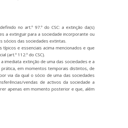
efinido no art.º 97.º do CSC: a extinção da(s)
es a extinguir para a sociedade incorporante ou
os sócios das sociedades extintas.
os típicos e essenciais acima mencionados e que
l (art.º 112.º do CSC).
r a imediata extinção de uma das sociedades e a
a prática, em momentos temporais distintos, de
por via da qual o sócio de uma das sociedades
ansferências/vendas de activos da sociedade a
orrer apenas em momento posterior e que, além