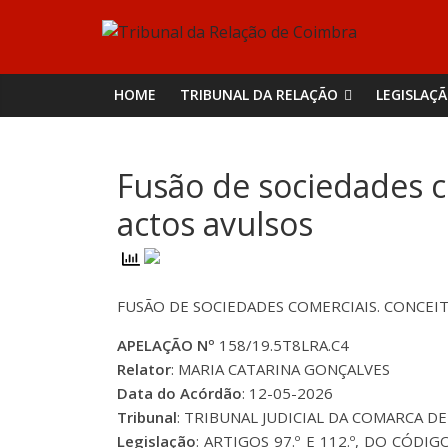
Skip
Tribunal
to
content
da
HOME
TRIBUNAL DA RELAÇÃO
LEGISLAÇ
Relação
Fusão de sociedades c
de
actos avulsos
Coimbra
FUSÃO DE SOCIEDADES COMERCIAIS. CONCEI
APELAÇÃO Nº
158/19.5T8LRA.C4
Relator
: MARIA CATARINA GONÇALVES
Data do Acórdão
: 12-05-2026
Tribunal
: TRIBUNAL JUDICIAL DA COMARCA DE 
Legislação
: ARTIGOS 97.º E 112.º, DO CÓDI