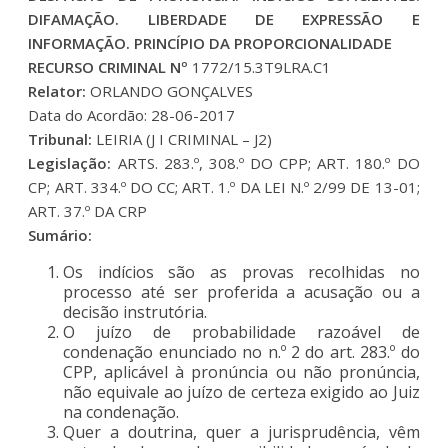
DIFAMAÇÃO. LIBERDADE DE EXPRESSÃO E
INFORMAÇÃO. PRINCÍPIO DA PROPORCIONALIDADE
RECURSO CRIMINAL Nº
1772/15.3T9LRA.C1
Relator:
ORLANDO GONÇALVES
Data do Acordão: 28-06-2017
Tribunal:
LEIRIA (J I CRIMINAL – J2)
Legislação:
ARTS. 283.º, 308.º DO CPP; ART. 180.º DO
CP; ART. 334.º DO CC; ART. 1.º DA LEI N.º 2/99 DE 13-01;
ART. 37.º DA CRP
Sumário:
Os indícios são as provas recolhidas no
processo até ser proferida a acusação ou a
decisão instrutória.
O juízo de probabilidade razoável de
condenação enunciado no n.º 2 do art. 283.º do
CPP, aplicável à pronúncia ou não pronúncia,
não equivale ao juízo de certeza exigido ao Juiz
na condenação.
Quer a doutrina, quer a jurisprudência, vêm