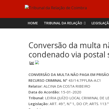
Skip
Tribunal
to
content
da
HOME
TRIBUNAL DA RELAÇÃO
LEGISLAÇ
Relação
Conversão da multa nã
de
condenado via postal 
Coimbra
CONVERSÃO DA MULTA NÃO PAGA EM PRISÃO 
RECURSO CRIMINAL Nº
43/14.7PFLRA-A.C1
Relator:
ALCINA DA COSTA RIBEIRO
Data do Acordão:
15-01-2020
Tribunal:
LEIRIA (JUÍZO LOCAL CRIMINAL DE LEI
Legislação:
ART. 49.º, N.º 1, DO CP; ARTS. 113.