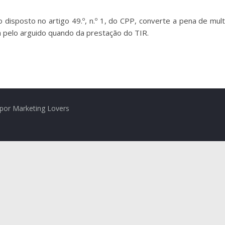
o disposto no artigo 49.º, n.º 1, do CPP, converte a pena de mul
da pelo arguido quando da prestação do TIR.
por Marketing Lovers