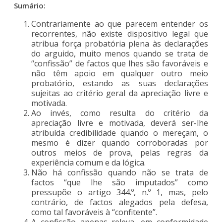
Sumário:
Contrariamente ao que parecem entender os
recorrentes, não existe dispositivo legal que
atribua força probatória plena às declarações
do arguido, muito menos quando se trata de
“confissão” de factos que lhes são favoráveis e
não têm apoio em qualquer outro meio
probatório, estando as suas declarações
sujeitas ao critério geral da apreciação livre e
motivada.
Ao invés, como resulta do critério da
apreciação livre e motivada, deverá ser-lhe
atribuída credibilidade quando o mereçam, o
mesmo é dizer quando corroboradas por
outros meios de prova, pelas regras da
experiência comum e da lógica.
Não há confissão quando não se trata de
factos “que lhe são imputados” como
pressupõe o artigo 344.º, n.º 1, mas, pelo
contrário, de factos alegados pela defesa,
como tal favoráveis à “confitente”.
A confissão apenas releva, em conformidade