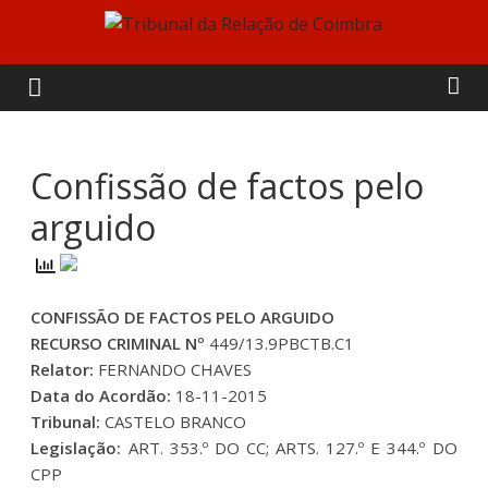
Skip
to
Tribunal
content
da
Relação
Confissão de factos pelo
arguido
de
Coimbra
CONFISSÃO DE FACTOS PELO ARGUIDO
RECURSO CRIMINAL Nº
449/13.9PBCTB.C1
Relator:
FERNANDO CHAVES
Data do Acordão:
18-11-2015
Tribunal:
CASTELO BRANCO
Legislação:
ART. 353.º DO CC; ARTS. 127.º E 344.º DO
CPP