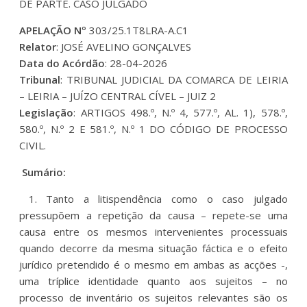
DE PARTE. CASO JULGADO
APELAÇÃO Nº
303/25.1T8LRA-A.C1
Relator
: JOSÉ AVELINO GONÇALVES
Data do Acórdão
: 28-04-2026
Tribunal
: TRIBUNAL JUDICIAL DA COMARCA DE LEIRIA
– LEIRIA – JUÍZO CENTRAL CÍVEL – JUIZ 2
Legislação
: ARTIGOS 498.º, N.º 4, 577.º, AL. 1), 578.º,
580.º, N.º 2 E 581.º, N.º 1 DO CÓDIGO DE PROCESSO
CIVIL.
Sumário:
1. Tanto a litispendência como o caso julgado
pressupõem a repetição da causa – repete-se uma
causa entre os mesmos intervenientes processuais
quando decorre da mesma situação fáctica e o efeito
jurídico pretendido é o mesmo em ambas as acções -,
uma tríplice identidade quanto aos sujeitos – no
processo de inventário os sujeitos relevantes são os