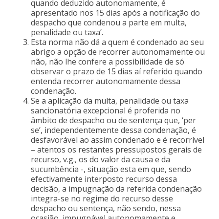
quando deduzido autonomamente, é
apresentado nos 15 dias após a notificação do
despacho que condenou a parte em multa,
penalidade ou taxa’.
Esta norma não dá a quem é condenado ao seu
abrigo a opção de recorrer autonomamente ou
não, não lhe confere a possibilidade de só
observar o prazo de 15 dias aí referido quando
entenda recorrer autonomamente dessa
condenação.
Se a aplicação da multa, penalidade ou taxa
sancionatória excepcional é proferida no
âmbito de despacho ou de sentença que, ‘per
se’, independentemente dessa condenação, é
desfavorável ao assim condenado e é recorrível
– atentos os restantes pressupostos gerais de
recurso, v.g., os do valor da causa e da
sucumbência -, situação esta em que, sendo
efectivamente interposto recurso dessa
decisão, a impugnação da referida condenação
integra-se no regime do recurso desse
despacho ou sentença, não sendo, nessa
ocasião, impugnável autonomamente e