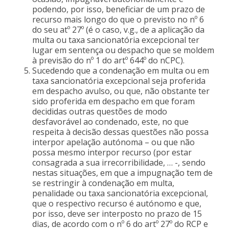
podendo, por isso, beneficiar de um prazo de
recurso mais longo do que o previsto no nº 6
do seu atº 27º (é o caso, v.g., de a aplicação da
multa ou taxa sancionatória excepcional ter
lugar em sentença ou despacho que se moldem
à previsão do nº 1 do artº 644º do nCPC).
Sucedendo que a condenação em multa ou em
taxa sancionatória excepcional seja proferida
em despacho avulso, ou que, não obstante ter
sido proferida em despacho em que foram
decididas outras questões de modo
desfavorável ao condenado, este, no que
respeita à decisão dessas questões não possa
interpor apelação autónoma – ou que não
possa mesmo interpor recurso (por estar
consagrada a sua irrecorribilidade, … -, sendo
nestas situações, em que a impugnação tem de
se restringir à condenação em multa,
penalidade ou taxa sancionatória excepcional,
que o respectivo recurso é autónomo e que,
por isso, deve ser interposto no prazo de 15
dias, de acordo com o nº 6 do artº 27º do RCP e