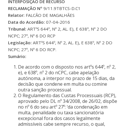
INTERPOSIÇÃO DE RECURSO
RECLAMAÇÃO Nº
9/11.9TBTCS-D.C1
Relator:
FALCÃO DE MAGALHÃES
Data do Acordão:
07-04-2016
Tribunal:
ARTºS 644º, Nº 2, AL. E), E 638º, Nº 2 DO
NCPC; 27º, Nº 6 DO RCP
Legislação:
ARTºS 644º, Nº 2, AL. E), E 638º, Nº 2 DO
NCPC; 27º, Nº 6 DO RCP.
Sumário:
De acordo com o disposto nos artºs 644º, nº 2,
e), e 638º, nº 2 do nCPC, cabe apelação
autónoma, a interpor no prazo de 15 dias, da
decisão que condene em multa ou comine
outra sanção processual.
O Regulamento das Custas Processuais (RCP),
aprovado pelo DL nº 34/2008, de 26/02, dispõe
no nº 6 do seu artº 27º: ‘da condenação em
multa, penalidade ou taxa sancionatória
excepcional fora dos casos legalmente
admissíveis cabe sempre recurso, o qual,