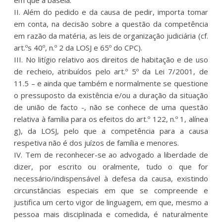
II. Além do pedido e da causa de pedir, importa tomar
em conta, na decisão sobre a questão da competência
em razão da matéria, as leis de organização judiciária (cf.
art.ºs 40º, n.º 2 da LOSJ e 65º do CPC).
III. No litígio relativo aos direitos de habitação e de uso
de recheio, atribuídos pelo art.º 5º da Lei 7/2001, de
11.5 – e ainda que também e normalmente se questione
o pressuposto da existência e/ou a duração da situação
de união de facto -, não se conhece de uma questão
relativa à família para os efeitos do art.º 122, n.º 1, alínea
g), da LOSJ, pelo que a competência para a causa
respetiva não é dos juízos de família e menores.
IV. Tem de reconhecer-se ao advogado a liberdade de
dizer, por escrito ou oralmente, tudo o que for
necessário/indispensável à defesa da causa, existindo
circunstâncias especiais em que se compreende e
justifica um certo vigor de linguagem, em que, mesmo a
pessoa mais disciplinada e comedida, é naturalmente