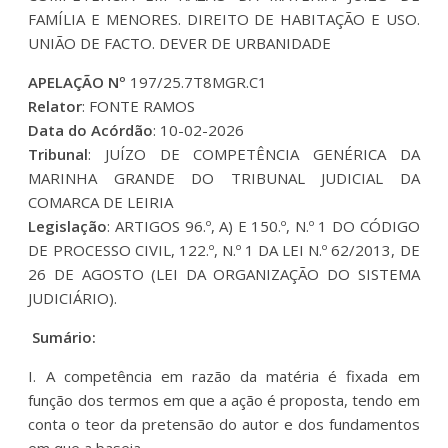
FAMÍLIA E MENORES. DIREITO DE HABITAÇÃO E USO.
UNIÃO DE FACTO. DEVER DE URBANIDADE
APELAÇÃO Nº
197/25.7T8MGR.C1
Relator
: FONTE RAMOS
Data do Acórdão
: 10-02-2026
Tribunal
: JUÍZO DE COMPETÊNCIA GENÉRICA DA
MARINHA GRANDE DO TRIBUNAL JUDICIAL DA
COMARCA DE LEIRIA
Legislação
: ARTIGOS 96.º, A) E 150.º, N.º 1 DO CÓDIGO
DE PROCESSO CIVIL, 122.º, N.º 1 DA LEI N.º 62/2013, DE
26 DE AGOSTO (LEI DA ORGANIZAÇÃO DO SISTEMA
JUDICIÁRIO).
Sumário:
I. A competência em razão da matéria é fixada em
função dos termos em que a ação é proposta, tendo em
conta o teor da pretensão do autor e dos fundamentos
em que a baseia.