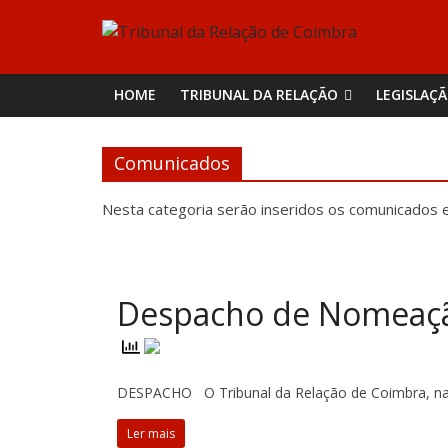
Skip
Tribunal
to
content
da
HOME
TRIBUNAL DA RELAÇÃO
LEGISLAÇ
Relação
Comunicados
de
Nesta categoria serão inseridos os comunicados e
Coimbra
Despacho de Nomeaçã
DESPACHO O Tribunal da Relação de Coimbra, na q
Ler mais