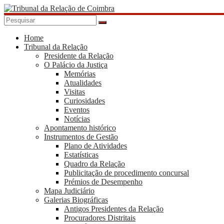
Skip
to
content
Tribunal
da
Home
Tribunal da Relação
Relação
Presidente da Relação
de
O Palácio da Justiça
Coimbra
Memórias
Atualidades
Visitas
Curiosidades
Eventos
Notícias
Apontamento histórico
Instrumentos de Gestão
Plano de Atividades
Estatísticas
Quadro da Relação
Publicitação de procedimento concursal
Prémios de Desempenho
Mapa Judiciário
Galerias Biográficas
Antigos Presidentes da Relação
Procuradores Distritais