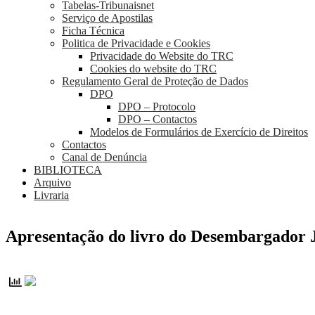
Tabelas-Tribunaisnet
Serviço de Apostilas
Ficha Técnica
Politica de Privacidade e Cookies
Privacidade do Website do TRC
Cookies do website do TRC
Regulamento Geral de Proteção de Dados
DPO
DPO – Protocolo
DPO – Contactos
Modelos de Formulários de Exercício de Direitos
Contactos
Canal de Denúncia
BIBLIOTECA
Arquivo
Livraria
Apresentação do livro do Desembargador J