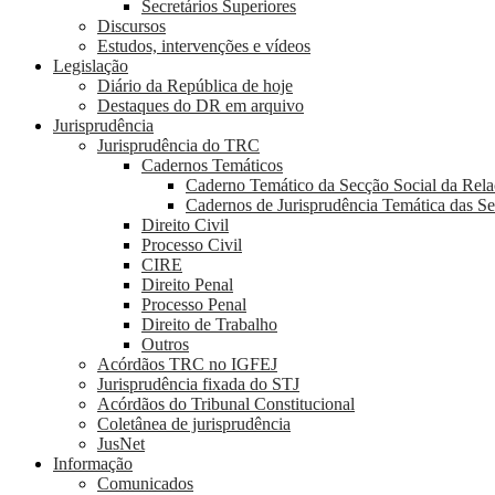
Secretários Superiores
Discursos
Estudos, intervenções e vídeos
Legislação
Diário da República de hoje
Destaques do DR em arquivo
Jurisprudência
Jurisprudência do TRC
Cadernos Temáticos
Caderno Temático da Secção Social da Rel
Cadernos de Jurisprudência Temática das S
Direito Civil
Processo Civil
CIRE
Direito Penal
Processo Penal
Direito de Trabalho
Outros
Acórdãos TRC no IGFEJ
Jurisprudência fixada do STJ
Acórdãos do Tribunal Constitucional
Coletânea de jurisprudência
JusNet
Informação
Comunicados