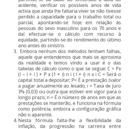
acidente, verificar os possíveis anos de vida
activa que ainda lhe faltaria viver se não tivesse
perdido a capacidade para o trabalho total ou
parcial, apontando-se hoje em relação às
pessoas do sexo masculino para os 70 anos e
daí efectuar-se o cálculo com recurso à
equidade, partindo-se do rendimento do último
ano antes do sinistro.
Embora nenhum dos métodos tenham falhas,
aquele que entendemos que mais se aproxima
da realidade e temos vindo a usar é o das
tabelas de cálculo como o que se segue: C = Px
(l – l + i ) + P x (1 + i) n i ( l + i) n x i C = Será o
capital total a depositar; P= É a prestação (valor
a pagar anualmente ao lesado; i = Taxa de juro
3% (0,03) ou outra que estiver em vigor para o
longo prazo; n = É o número de anos em que as
prestações se manterão, e funciona na fórmula
como potência, embora a configuração gráfica
não o aparente.
Nesta fórmula falta-lhe a flexibilidade da
inflação, da progressão na carreira entre