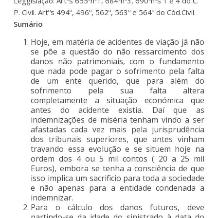
Leggislação: Artºs 655ºnº1, 684ºnº3, 690ºnºs 1 e 4 do C.
P. Civil. Artºs 494º, 496º, 562º, 563º e 564º do Cód.Civil.
Sumário
Hoje, em matéria de acidentes de viação já não
se põe a questão do não ressarcimento dos
danos não patrimoniais, com o fundamento
que nada pode pagar o sofrimento pela falta
de um ente querido, que para além do
sofrimento pela sua falta altera
completamente a situação económica que
antes do acidente existia. Daí que as
indemnizações de miséria tenham vindo a ser
afastadas cada vez mais pela jurisprudência
dos tribunais superiores, que antes vinham
travando essa evolução e se situem hoje na
ordem dos 4 ou 5 mil contos ( 20 a 25 mil
Euros), embora se tenha a consciência de que
isso implica um sacrificio para toda a sociedade
e não apenas para a entidade condenada a
indemnizar.
Para o cálculo dos danos futuros, deve
partindo-se da idade do sinistrado à data do