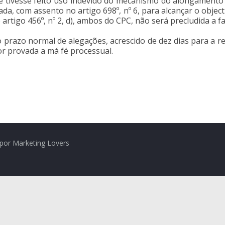
 tivesse feito uso indevido do mecanismo do alongamento 
a, com assento no artigo 698º, nº 6, para alcançar o object
 artigo 456º, nº 2, d), ambos do CPC, não será precludida a f
 o prazo normal de alegações, acrescido de dez dias para a
for provada a má fé processual.
por Marketing Lovers