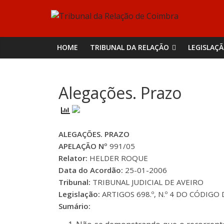
Skip
Tribunal
to
content
da
HOME
TRIBUNAL DA RELAÇÃO
LEGISLAÇ
Relação
Alegações. Prazo
de
Coimbra
ALEGAÇÕES. PRAZO
APELAÇÃO Nº
991/05
Relator:
HELDER ROQUE
Data do Acordão:
25-01-2006
Tribunal:
TRIBUNAL JUDICIAL DE AVEIRO
Legislação:
ARTIGOS 698.º, N.º 4 DO CÓDIGO
Sumário: