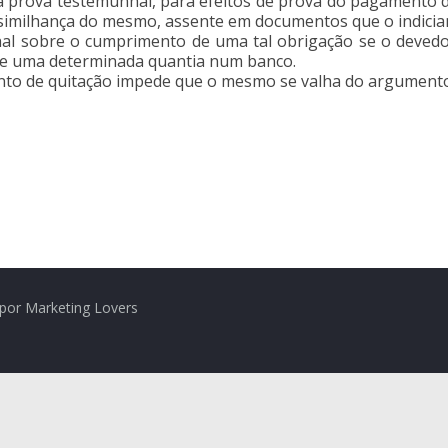
e da prova testemunhal, para efeitos de prova do pagamento
osimilhança do mesmo, assente em documentos que o indicia
hal sobre o cumprimento de uma tal obrigação se o deve
de uma determinada quantia num banco.
nto de quitação impede que o mesmo se valha do argumento 
por Marketing Lovers