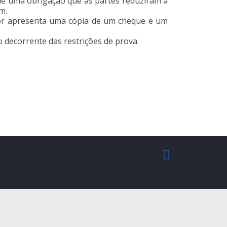
 de uma obrigação que as partes reduziram a
m.
dor apresenta uma cópia de um cheque e um
decorrente das restrições de prova.