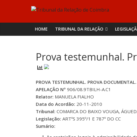
Skip
Tribunal
to
content
da
HOME
TRIBUNAL DA RELAÇÃO
LEGISLAÇ
Relação
Prova testemunhal. P
de
Coimbra
PROVA TESTEMUNHAL. PROVA DOCUMENTAL.
APELAÇÃO Nº
906/08.9TBILH-A.C1
Relator:
MANUELA FIALHO
Data do Acordão:
20-11-2010
Tribunal:
COMARCA DO BAIXO VOUGA, ÁGUE
Legislação:
ARTºS 395º/1 E 787º DO CC
Sumário: