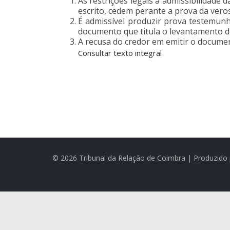
As restrições legais à admissibilidad
escrito, cedem perante a prova da ver
É admissível produzir prova testemun
documento que titula o levantamento 
A recusa do credor em emitir o docume
Consultar texto integral
© 2026 Tribunal da Relação de Coimbra | Produzido 