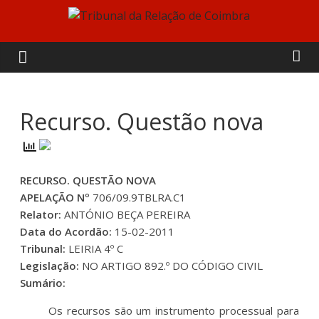
Skip
to
Tribunal
content
da
Relação
Recurso. Questão nova
de
RECURSO. QUESTÃO NOVA
Coimbra
APELAÇÃO Nº
706/09.9TBLRA.C1
Relator:
ANTÓNIO BEÇA PEREIRA
Data do Acordão:
15-02-2011
Tribunal:
LEIRIA 4º C
Legislação:
NO ARTIGO 892.º DO CÓDIGO CIVIL
Sumário:
Os recursos são um instrumento processual para