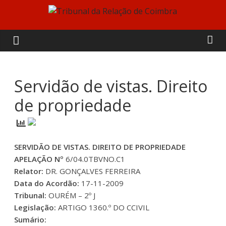
Skip
to
Tribunal
content
da
Relação
Servidão de vistas. Direito
de propriedade
de
Coimbra
SERVIDÃO DE VISTAS. DIREITO DE PROPRIEDADE
APELAÇÃO Nº
6/04.0TBVNO.C1
Relator:
DR. GONÇALVES FERREIRA
Data do Acordão:
17-11-2009
Tribunal:
OURÉM – 2º J
Legislação:
ARTIGO 1360.º DO CCIVIL
Sumário: