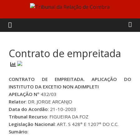
Skip
to
Tribunal
content
da
Relação
Contrato de empreitada
de
CONTRATO DE EMPREITADA. APLICAÇÃO DO
Coimbra
INSTITUTO DA EXCETIO NON ADIMPLETI
APELAÇÃO Nº
432/03
Relator
: DR. JORGE ARCANJO
Data do Acordão
: 21-10-2003
Tribunal Recurso
: FIGUEIRA DA FOZ
Legislação Nacional
: ART. S 428° E 1207° DO C.C.
Sumário
: