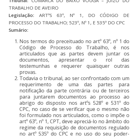
Tribunal:
COMARCA DO BAIXO VOUGA – JUÍZO DO
TRABALHO DE AVEIRO
Legislação:
ARTºS 63º, Nº 1, DO CÓDIGO DE
PROCESSO DO TRABALHO; 523º, Nº 1, E 535º DO CPC
Sumário:
Nos termos do preceituado no artº 63º, nº 1 do
Código de Processo do Trabalho, é nos
articulados que as partes devem juntar os
documentos, apresentar o rol das
testemunhas e requerer quaisquer outras
provas.
Todavia o tribunal, ao ser confrontado com um
requerimento de uma das partes para
notificação da parte contrária ou de terceiros
para juntarem documentos ao processo ao
abrigo do disposto nos artºs 528º e 531º do
CPC, no caso de se verificar que o mesmo não
foi formulado nos articulados, como o impõe o
artº 63º, nº 1, CPT, deve apreciá-lo no âmbito do
regime da requisição de documentos regulado
no artº 535º do CPC e no uso do seu poder-