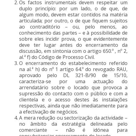
Os factos instrumentais devem respeitar um
duplo princípio: por um lado, o de que, de
algum modo, devem estar contidos na matéria
articulada; por outro, o de que fiquem sujeitos
ao contraditório – ou, pelo menos, ao
conhecimento das partes – e à possibilidade de
sobre eles incidir prova, o que evidentemente
deve ter lugar antes do encerramento da
discussão, em sintonia com o artigo 650.º , nº 2,
al.ª f) do Código de Processo Civil.
O encerramento do estabelecimento referido
na al.ª h) do nº 1 artigo 64.º do revogado RAU,
aprovado pelo DL 321-B/90 de 15/10,
caracteriza-se por uma actuação do
arrendatário sobre o locado que provoca a
supressão do contacto com o público e com a
clientela e o acesso destes às instalações
respectivas, ainda que não imediatamente para
a efectivação de negócios.
A mera redução ou sectorização da actividade –
no âmbito da estratégia delineada pelo
comerciante – não é idónea para
consubstanciar encerramento do locado.