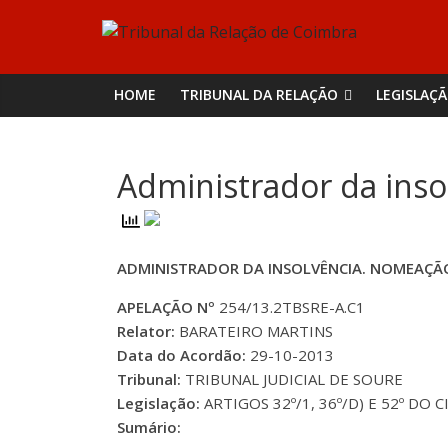
Skip
Tribunal
to
content
da
HOME
TRIBUNAL DA RELAÇÃO
LEGISLAÇ
Relação
Administrador da ins
de
Coimbra
ADMINISTRADOR DA INSOLVÊNCIA. NOMEAÇ
APELAÇÃO Nº
254/13.2TBSRE-A.C1
Relator:
BARATEIRO MARTINS
Data do Acordão:
29-10-2013
Tribunal:
TRIBUNAL JUDICIAL DE SOURE
Legislação:
ARTIGOS 32º/1, 36º/D) E 52º DO C
Sumário: