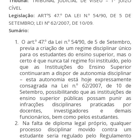
Tribunal:
TRIBUNAL JUDICIAL DE VISEU – 1º JUÍZO
CÍVEL
Legislação:
ARTºS 47.º DA LEI N.º 54/90, DE 5 DE
SETEMBRO; LEI Nº 62/2007, DE 10/09.
Sumário:
O art.º 47.º da Lei n.º 54/90, de 5 de Setembro,
previa a criação de um regime disciplinar único
para os estudantes do ensino superior, mas o
certo é que nunca tal regime foi instituído, pelo
que as Instituições do Ensino Superior
continuaram a dispor de autonomia disciplinar
– esta autonomia está hoje expressamente
consagrada na Lei n.º 62/2007, de 10 de
Setembro, possibilitando que as instituições de
ensino superior públicas possam punir as
infracções disciplinares praticadas por
docentes, investigadores e demais
funcionários, bem como pelos estudantes.
Na falta de diploma legal próprio, qualquer
processo disciplinar movido contra um
estudante seria regulado pelo Regulamento