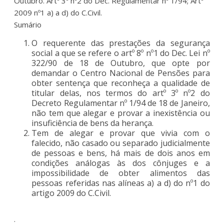
Outubro. Artº 3º nº2 do Dec. Regulamentar nº 1/94; Artº
2009 nº1 a) a d) do C.Civil.
Sumário
O requerente das prestações da segurança
social a que se refere o artº 8º nº1 do Dec. Lei nº
322/90 de 18 de Outubro, que opte por
demandar o Centro Nacional de Pensões para
obter sentença que reconheça a qualidade de
titular delas, nos termos do artº 3º nº2 do
Decreto Regulamentar nº 1/94 de 18 de Janeiro,
não tem que alegar e provar a inexistência ou
insuficiência de bens da herança.
Tem de alegar e provar que vivia com o
falecido, não casado ou separado judicialmente
de pessoas e bens, há mais de dois anos em
condições análogas às dos cônjuges e a
impossibilidade de obter alimentos das
pessoas referidas nas alíneas a) a d) do nº1 do
artigo 2009 do C.Civil.
.