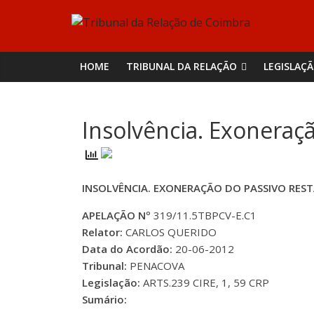
Skip
Tribunal
to
content
da
HOME
TRIBUNAL DA RELAÇÃO
LEGISLAÇ
Relação
Insolvência. Exoneraç
de
Coimbra
INSOLVÊNCIA. EXONERAÇÃO DO PASSIVO RES
APELAÇÃO Nº
319/11.5TBPCV-E.C1
Relator:
CARLOS QUERIDO
Data do Acordão:
20-06-2012
Tribunal:
PENACOVA
Legislação:
ARTS.239 CIRE, 1, 59 CRP
Sumário: