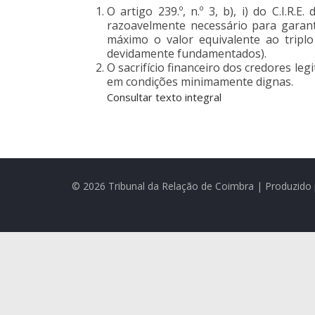
O artigo 239.º, n.º 3, b), i) do C.I.
razoavelmente necessário para garant
máximo o valor equivalente ao tripl
devidamente fundamentados).
O sacrifício financeiro dos credores leg
em condições minimamente dignas.
Consultar texto integral
© 2026 Tribunal da Relação de Coimbra | Produzido 