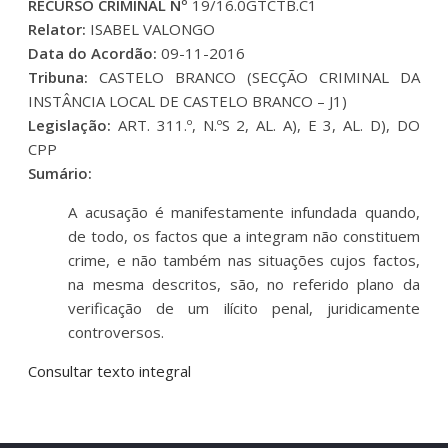
RECURSO CRIMINAL Nº
19/16.0GTCTB.C1
Relator:
ISABEL VALONGO
Data do Acordão:
09-11-2016
Tribuna:
CASTELO BRANCO (SECÇÃO CRIMINAL DA
INSTÂNCIA LOCAL DE CASTELO BRANCO – J1)
Legislação:
ART. 311.º, N.ºS 2, AL. A), E 3, AL. D), DO
CPP
Sumário:
A acusação é manifestamente infundada quando,
de todo, os factos que a integram não constituem
crime, e não também nas situações cujos factos,
na mesma descritos, são, no referido plano da
verificação de um ilícito penal, juridicamente
controversos.
Consultar texto integral