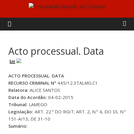
Skip
to
Tribunal
content
da
Relação
Acto processual. Data
de
ACTO PROCESSUAL. DATA
Coimbra
RECURSO CRIMINAL Nº
445/12.3TALMG.C1
Relatora:
ALICE SANTOS
Data do Acordão:
04-02-2015
Tribunal:
LAMEGO
Legislação:
ART. 22.º DO RGIT; ART. 2, N.º 4, DO DL N.º
151-A/13, DE 31-10
Sumário: