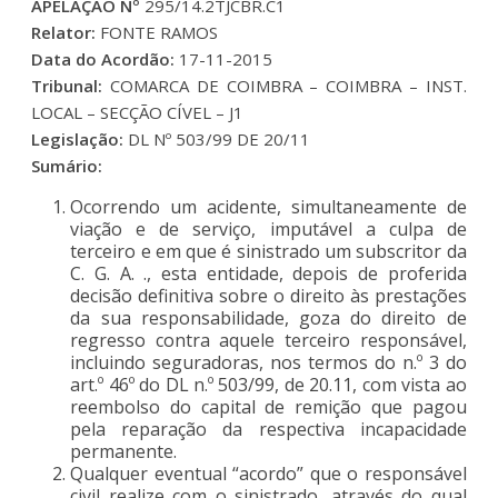
APELAÇÃO Nº
295/14.2TJCBR.C1
Relator:
FONTE RAMOS
Data do Acordão:
17-11-2015
Tribunal:
COMARCA DE COIMBRA – COIMBRA – INST.
LOCAL – SECÇÃO CÍVEL – J1
Legislação:
DL Nº 503/99 DE 20/11
Sumário:
Ocorrendo um acidente, simultaneamente de
viação e de serviço, imputável a culpa de
terceiro e em que é sinistrado um subscritor da
C. G. A. ., esta entidade, depois de proferida
decisão definitiva sobre o direito às prestações
da sua responsabilidade, goza do direito de
regresso contra aquele terceiro responsável,
incluindo seguradoras, nos termos do n.º 3 do
art.º 46º do DL n.º 503/99, de 20.11, com vista ao
reembolso do capital de remição que pagou
pela reparação da respectiva incapacidade
permanente.
Qualquer eventual “acordo” que o responsável
civil realize com o sinistrado, através do qual