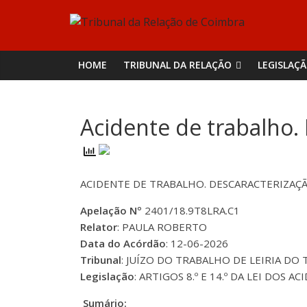
Skip
Tribunal
to
content
da
HOME
TRIBUNAL DA RELAÇÃO
LEGISLAÇ
Relação
Acidente de trabalho.
de
Coimbra
ACIDENTE DE TRABALHO. DESCARACTERIZAÇ
Apelação Nº
2401/18.9T8LRA.C1
Relator
: PAULA ROBERTO
Data do Acórdão
: 12-06-2026
Tribunal
: JUÍZO DO TRABALHO DE LEIRIA DO 
Legislação
: ARTIGOS 8.º E 14.º DA LEI DOS 
Sumário: