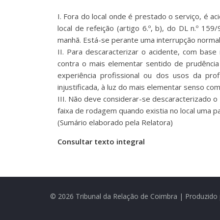
I. Fora do local onde é prestado o serviço, é ac
local de refeição (artigo 6.º, b), do DL n.º 1
manhã. Está-se perante uma interrupção normal e
II. Para descaracterizar o acidente, com base
contra o mais elementar sentido de prudência 
experiência profissional ou dos usos da pr
injustificada, à luz do mais elementar senso co
III. Não deve considerar-se descaracterizado o 
faixa de rodagem quando existia no local uma p
(Sumário elaborado pela Relatora)
Consultar texto integral
© 2026 Tribunal da Relação de Coimbra | Produzido 