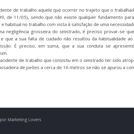
idente de trabalho aquele que ocorrer no trajeto que o trabalhado
59/99, de 11/05), sendo que não existe qualquer fundamento para
 habitual no trabalho com vista à satisfação de uma necessidade 
 na negligência grosseira do sinistrado, é preciso provar-se q
e que a sua falta de cuidado não resultou da habitualidade ao
ofissão. É preciso, em suma, que a sua conduta se apresente
mum.
acidente de trabalho que consistiu em o sinistrado ter sido atr
assadeira de peões a cerca de 16 metros se não se apurou a com
por Marketing Lovers