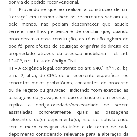
por via de pedido reconvencional.
II – Provando-se que ao realizar a construção de um
“terraço” em terreno alheio os recorrentes sabiam ou,
pelo menos, não podiam desconhecer que aquele
terreno não lhes pertencia é de concluir que, quando
procederam a essa construção, os réus não agiram de
boa fé, para efeitos de aquisição originária do direito de
propriedade através da acessão imobiliária – cf. art.
1340.º, n.ºs 1 e 4 do Código Civil.
III – A exigência legal, constante do art. 640.º, n.º 1, al. b),
e n.º 2, al a), do CPC, de o recorrente especificar “os
concretos meios probatórios, constantes do processo
ou de registo ou gravação”, indicando “com exatidão as
passagens da gravação em que se funda o seu recurso”,
implica a obrigatoriedade/necessidade de serem
assinaladas concretamente quais as passagens
relevantes do(s) depoimento(s), não se satisfazendo
com o mero consignar do início e do termo de cada
depoimento considerado relevante para a alteração da