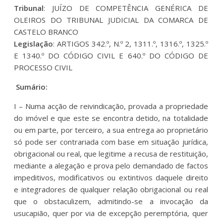
Tribunal
: JUÍZO DE COMPETÊNCIA GENÉRICA DE
OLEIROS DO TRIBUNAL JUDICIAL DA COMARCA DE
CASTELO BRANCO
Legislação
: ARTIGOS 342.º, N.º 2, 1311.º, 1316.º, 1325.º
E 1340.º DO CÓDIGO CIVIL E 640.º DO CÓDIGO DE
PROCESSO CIVIL
Sumário:
I – Numa acção de reivindicação, provada a propriedade
do imóvel e que este se encontra detido, na totalidade
ou em parte, por terceiro, a sua entrega ao proprietário
só pode ser contrariada com base em situação jurídica,
obrigacional ou real, que legitime a recusa de restituição,
mediante a alegação e prova pelo demandado de factos
impeditivos, modificativos ou extintivos daquele direito
e integradores de qualquer relação obrigacional ou real
que o obstaculizem, admitindo-se a invocação da
usucapião, quer por via de excepção peremptória, quer