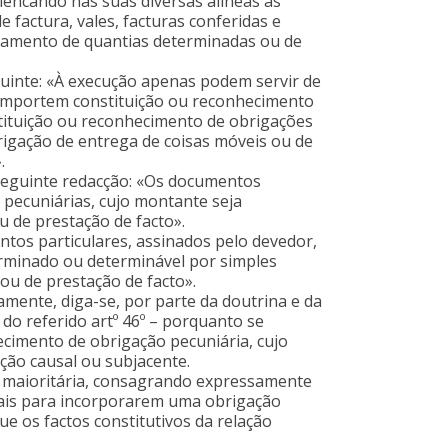
elencando nas suas diversas alíneas as
de factura, vales, facturas conferidas e
agamento de quantias determinadas ou de
eguinte: «À execução apenas podem servir de
 importem constituição ou reconhecimento
tituição ou reconhecimento de obrigações
rigação de entrega de coisas móveis ou de
.
a seguinte redacção: «Os documentos
 pecuniárias, cujo montante seja
u de prestação de facto».
entos particulares, assinados pelo devedor,
rminado ou determinável por simples
 ou de prestação de facto».
amente, diga-se, por parte da doutrina e da
 do referido artº 46º – porquanto se
cimento de obrigação pecuniária, cujo
ação causal ou subjacente.
ial maioritária, consagrando expressamente
egais para incorporarem uma obrigação
e os factos constitutivos da relação