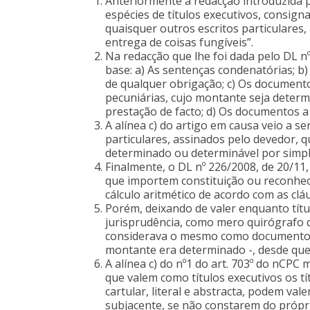
Anteriormente à redacção introduzida p
espécies de títulos executivos, consignav
quaisquer outros escritos particulares
entrega de coisas fungíveis”.
Na redacção que lhe foi dada pelo DL nº
base: a) As sentenças condenatórias; 
de qualquer obrigação; c) Os document
pecuniárias, cujo montante seja determ
prestação de facto; d) Os documentos a q
A alínea c) do artigo em causa veio a s
particulares, assinados pelo devedor, 
determinado ou determinável por simple
Finalmente, o DL nº 226/2008, de 20/11,
que importem constituição ou reconhec
cálculo aritmético de acordo com as clá
Porém, deixando de valer enquanto títul
jurisprudência, como mero quirógrafo do 
considerava o mesmo como documento pa
montante era determinado -, desde que n
A alínea c) do nº1 do art. 703º do nCP
que valem como títulos executivos os t
cartular, literal e abstracta, podem va
subjacente, se não constarem do própr