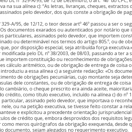
elo DL nº 329-A/95, de 12 de Dezembro, o art.º 46º do CPC, 
a na sua alínea c): “As letras, livranças, cheques, extractos 
, assinados pelo devedor, dos quis conste a obrigação de p
 329-A/95, de 12/12, o teor desse artº 46º passou a ser o s
b) Os documentos exarados ou autenticados por notário que
os particulares, assinados pelo devedor, que importem cons
inado ou determinável nos termos do artigo 805.º, ou de ob
ue, por disposição especial, seja atribuída força executiva.»
er modificada pelo DL nº 38/2003, de 08/03, passando a ter 
que importem constituição ou reconhecimento de obrigações
s cálculo aritmético, ou de obrigação de entrega de coisa o
 introduziu a essa alínea c) a seguinte redacção: «Os docum
imento de obrigações pecuniárias, cujo montante seja dete
usulas dele constantes, ou de obrigação de entrega de coisa
o cambiário, o cheque prescrito era ainda aceite, maioritari
crédito, como título executivo, incluído na alínea c) do nº 1
rticular, assinado pelo devedor, que importava o reconhe
ele, ou na petição executiva, se tivesse feito constar a rel
C manteve e explicitou a precedente orientação jurisprudenc
ítulos de crédito que, embora desprovidos dos requisitos l
ler como meros quirógrafos da obrigação exequenda, desde qu
io documento, sejam alegados no requerimento executivo.