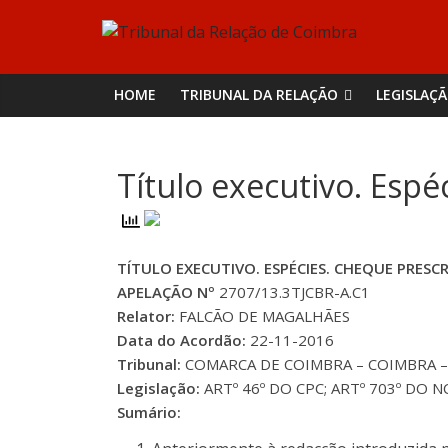
Skip
Tribunal
to
content
da
HOME
TRIBUNAL DA RELAÇÃO
LEGISLAÇ
Relação
Título executivo. Espé
de
Coimbra
TÍTULO EXECUTIVO. ESPÉCIES. CHEQUE PRESC
APELAÇÃO Nº
2707/13.3TJCBR-A.C1
Relator:
FALCÃO DE MAGALHÃES
Data do Acordão:
22-11-2016
Tribunal:
COMARCA DE COIMBRA – COIMBRA – I
Legislação:
ARTº 46º DO CPC; ARTº 703º DO N
Sumário: