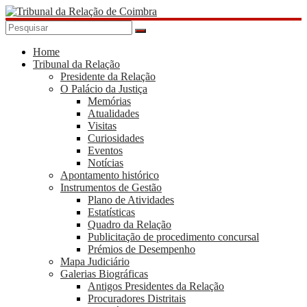
Skip
to
content
Tribunal
da
Home
Tribunal da Relação
Relação
Presidente da Relação
de
O Palácio da Justiça
Coimbra
Memórias
Atualidades
Visitas
Curiosidades
Eventos
Notícias
Apontamento histórico
Instrumentos de Gestão
Plano de Atividades
Estatísticas
Quadro da Relação
Publicitação de procedimento concursal
Prémios de Desempenho
Mapa Judiciário
Galerias Biográficas
Antigos Presidentes da Relação
Procuradores Distritais