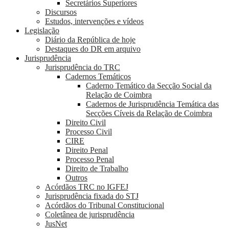
Secretários Superiores
Discursos
Estudos, intervenções e vídeos
Legislação
Diário da República de hoje
Destaques do DR em arquivo
Jurisprudência
Jurisprudência do TRC
Cadernos Temáticos
Caderno Temático da Secção Social da
Relação de Coimbra
Cadernos de Jurisprudência Temática das
Secções Cíveis da Relação de Coimbra
Direito Civil
Processo Civil
CIRE
Direito Penal
Processo Penal
Direito de Trabalho
Outros
Acórdãos TRC no IGFEJ
Jurisprudência fixada do STJ
Acórdãos do Tribunal Constitucional
Coletânea de jurisprudência
JusNet