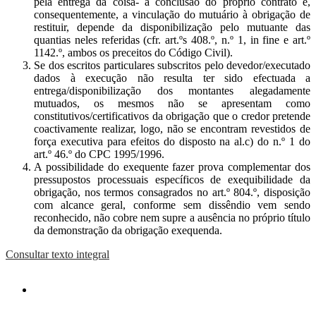
pela entrega da coisa- a conclusão do próprio contrato e,
consequentemente, a vinculação do mutuário à obrigação de
restituir, depende da disponibilização pelo mutuante das
quantias neles referidas (cfr. art.ºs 408.º, n.º 1, in fine e art.º
1142.º, ambos os preceitos do Código Civil).
Se dos escritos particulares subscritos pelo devedor/executado
dados à execução não resulta ter sido efectuada a
entrega/disponibilização dos montantes alegadamente
mutuados, os mesmos não se apresentam como
constitutivos/certificativos da obrigação que o credor pretende
coactivamente realizar, logo, não se encontram revestidos de
força executiva para efeitos do disposto na al.c) do n.º 1 do
art.º 46.º do CPC 1995/1996.
A possibilidade do exequente fazer prova complementar dos
pressupostos processuais específicos de exequibilidade da
obrigação, nos termos consagrados no art.º 804.º, disposição
com alcance geral, conforme sem dissêndio vem sendo
reconhecido, não cobre nem supre a ausência no próprio título
da demonstração da obrigação exequenda.
Consultar texto integral