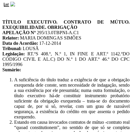
TÍTULO EXECUTIVO. CONTRATO DE MÚTUO.
EXEQUIBILIDADE. OBRIGAÇÃO
APELAÇÃO Nº
295/13.0TBPNI-A.C1
Relator:
MARIA DOMINGAS SIMÕES
Data do Acordão:
17-12-2014
Tribunal:
LOUSÃ
Legislação:
RT.ºS 408.º, N.º 1, IN FINE E ART.º 1142.ºDO
CÓDIGO CIVIL E AL.C) DO N.º 1 DO ART.º 46.º DO CPC
1995/1996
Sumário:
A suficiência do título traduz a exigência de que a obrigação
exequenda dele conste, sem necessidade de indagação, sendo
a sua existência por ele presumida; numa outra formulação, o
título executivo há-de constituir instrumento probatório
suficiente da obrigação exequenda – trata-se do documento
capaz de, por si só, revelar, com um grau de razoável
segurança, a existência do crédito em que assenta o pedido
exequendo.
Estando em causa invocados contratos de mútuo -contrato real
“quoad constitutionem”, no sentido de que só se completa