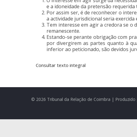
O interesse em agir surge da necessid
e a idoneidade da pretensão requerida t
Por assim ser, é de reconhecer o inte
a actividade jurisdicional seria exerci
Tem interesse em agir a credora se o
remanescente.
Estando-se perante obrigação com prazo
por divergirem as partes quanto à qu
inferior ao peticionado, são devidos j
Consultar texto integral
© 2026 Tribunal da Relação de Coimbra | Produzido 