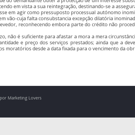
ade do demandante obter a protecção de um interesse subst
endo em vista a sua reintegração, destinando-se a assegurar
resse em agir como pressuposto processual autónomo inomin
da em vão-cuja falta consubstancia excepção dilatória inomina
 devedor, reconhecendo embora parte do crédito não proce
, não é suficiente para afastar a mora a mera circunstânci
antidade e preço dos serviços prestados; ainda que a d
uros moratórios desde a data fixada para o vencimento da o
por Marketing Lovers