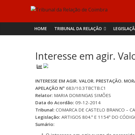
Skip
Tribunal
to
content
da
HOME
TRIBUNAL DA RELAÇÃO
LEGISLAÇ
Relação
Interesse em agir. Val
de
Coimbra
INTERESSE EM AGIR. VALOR. PRESTAÇÃO. MOR
APELAÇÃO Nº
683/10.3TBCTB.C1
Relator:
MARIA DOMINGAS SIMÕES
Data do Acordão:
09-12-2014
Tribunal:
COMARCA DE CASTELO BRANCO – CAST
Legislação:
ARTIGOS 804.º E 1154º DO CÓDIG
Sumário: