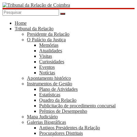
Skip
to
content
Tribunal
da
Home
Tribunal da Relação
Relação
Presidente da Relação
de
O Palácio da Justiça
Coimbra
Memórias
Atualidades
Visitas
Curiosidades
Eventos
Notícias
Apontamento histórico
Instrumentos de Gestão
Plano de Atividades
Estatísticas
Quadro da Relação
Publicitação de procedimento concursal
Prémios de Desempenho
Mapa Judiciário
Galerias Biográficas
Antigos Presidentes da Relação
Procuradores Distritais