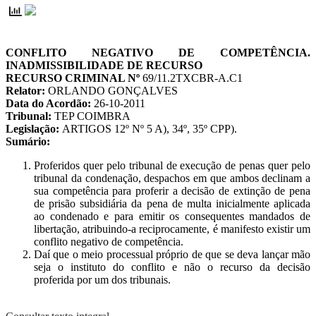
CONFLITO NEGATIVO DE COMPETÊNCIA.
INADMISSIBILIDADE DE RECURSO
RECURSO CRIMINAL Nº
69/11.2TXCBR-A.C1
Relator:
ORLANDO GONÇALVES
Data do Acordão:
26-10-2011
Tribunal:
TEP COIMBRA
Legislação:
ARTIGOS 12º Nº 5 A), 34º, 35º CPP).
Sumário:
Proferidos quer pelo tribunal de execução de penas quer pelo
tribunal da condenação, despachos em que ambos declinam a
sua competência para proferir a decisão de extinção de pena
de prisão subsidiária da pena de multa inicialmente aplicada
ao condenado e para emitir os consequentes mandados de
libertação, atribuindo-a reciprocamente, é manifesto existir um
conflito negativo de competência.
Daí que o meio processual próprio de que se deva lançar mão
seja o instituto do conflito e não o recurso da decisão
proferida por um dos tribunais.