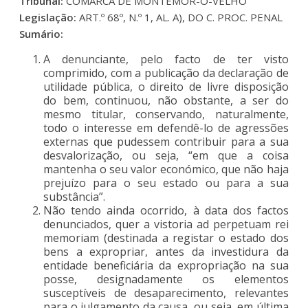
Tribunal:
COMARCA DE MONTEMOR-O-VELHO
Legislação:
ART.º 68º, N.º 1, AL. A), DO C. PROC. PENAL
Sumário:
A denunciante, pelo facto de ter visto
comprimido, com a publicação da declaração de
utilidade pública, o direito de livre disposição
do bem, continuou, não obstante, a ser do
mesmo titular, conservando, naturalmente,
todo o interesse em defendê-lo de agressões
externas que pudessem contribuir para a sua
desvalorização, ou seja, “em que a coisa
mantenha o seu valor económico, que não haja
prejuízo para o seu estado ou para a sua
substância”.
Não tendo ainda ocorrido, à data dos factos
denunciados, quer a vistoria ad perpetuam rei
memoriam (destinada a registar o estado dos
bens a expropriar, antes da investidura da
entidade beneficiária da expropriação na sua
posse, designadamente os elementos
susceptíveis de desaparecimento, relevantes
para o julgamento da causa, ou seja, em última