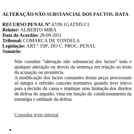
ALTERAÇÃO NÃO SUBSTANCIAL DOS FACTOS. DATA
RECURSO PENAL Nº
47/09.1GATND.C1
Relator:
ALBERTO MIRA
Data do Acordão:
28-09-2011
Tribunal:
COMARCA DE TONDELA
Legislação:
ART.º 358º, DO C. PROC. PENAL
Sumário:
Não constitui “alteração não substancial dos factos” toda e
qualquer alteração ou desvio da sentença em relação ao texto
da acusação ou pronúncia.
A modificação dos factos constantes destas peças processuais
só integra o referido conceito normativo quando tiver relevo
para a decisão da causa e implique uma limitação dos direitos
de defesa do arguido, vista em função do condicionamento da
estratégia e utilidade da defesa.
Consultar texto integral