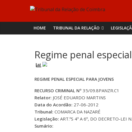
Skip
Tribunal
to
content
da
HOME
TRIBUNAL DA RELAÇÃO
LEGISLAÇ
Relação
Regime penal especial
de
Coimbra
REGIME PENAL ESPECIAL PARA JOVENS
RECURSO CRIMINAL Nº
35/09.8PANZR.C1
Relator:
JOSÉ EDUARDO MARTINS
Data do Acordão:
27-06-2012
Tribunal:
COMARCA DA NAZARÉ
Legislação:
ART.ºS 4º A 6º, DO DECRETO-LEI 
Sumário: