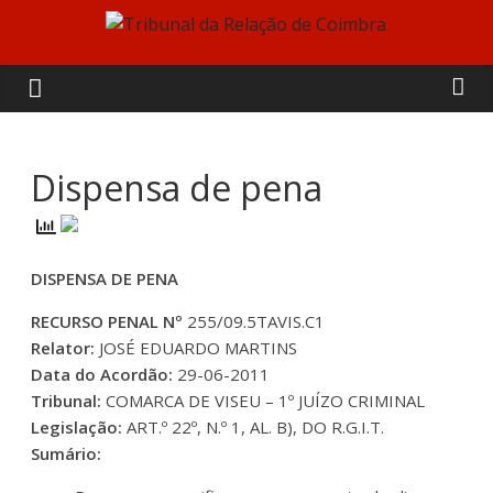
Skip
to
Tribunal
content
da
Relação
Dispensa de pena
de
DISPENSA DE PENA
Coimbra
RECURSO PENAL Nº
255/09.5TAVIS.C1
Relator:
JOSÉ EDUARDO MARTINS
Data do Acordão:
29-06-2011
Tribunal:
COMARCA DE VISEU – 1º JUÍZO CRIMINAL
Legislação:
ART.º 22º, N.º 1, AL. B), DO R.G.I.T.
Sumário: