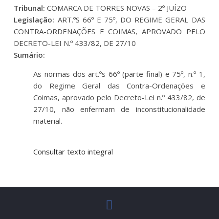
Tribunal:
COMARCA DE TORRES NOVAS – 2º JUÍZO
Legislação:
ART.ºS 66º E 75º, DO REGIME GERAL DAS
CONTRA-ORDENAÇÕES E COIMAS, APROVADO PELO
DECRETO-LEI N.º 433/82, DE 27/10
Sumário:
As normas dos art.ºs 66º (parte final) e 75º, n.º 1,
do Regime Geral das Contra-Ordenações e
Coimas, aprovado pelo Decreto-Lei n.º 433/82, de
27/10, não enfermam de inconstitucionalidade
material.
Consultar texto integral