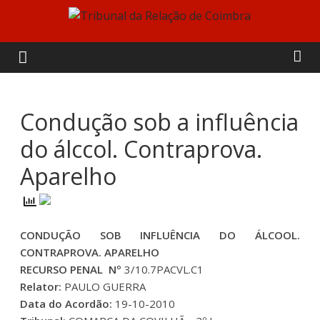
Skip
to
Tribunal
content
da
Relação
Condução sob a influência
do álccol. Contraprova.
de
Aparelho
Coimbra
CONDUÇÃO SOB INFLUÊNCIA DO ÁLCOOL.
CONTRAPROVA. APARELHO
RECURSO PENAL Nº
3/10.7PACVL.C1
Relator:
PAULO GUERRA
Data do Acordão:
19-10-2010