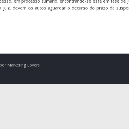
esso, em processo sumário, encontrando-se este em fase de julg
o juiz, devem os autos aguardar o decurso do prazo da suspens
por Marketing Lovers