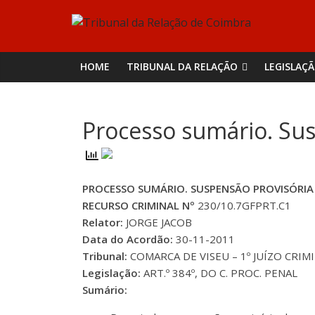
Skip
Tribunal
to
content
da
HOME
TRIBUNAL DA RELAÇÃO
LEGISLAÇ
Relação
Processo sumário. Sus
de
Coimbra
PROCESSO SUMÁRIO. SUSPENSÃO PROVISÓRI
RECURSO CRIMINAL Nº
230/10.7GFPRT.C1
Relator:
JORGE JACOB
Data do Acordão:
30-11-2011
Tribunal:
COMARCA DE VISEU – 1º JUÍZO CRIM
Legislação:
ART.º 384º, DO C. PROC. PENAL
Sumário: