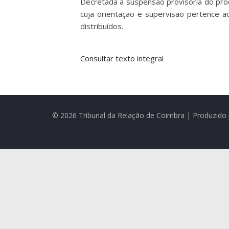
Decretada a suspensão provisória do proc
cuja orientação e supervisão pertence a
distribuídos.
Consultar texto integral
© 2026 Tribunal da Relação de Coimbra | Produzido 