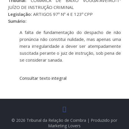
Tribunal:
COMARCA DE BAIXO VOUGA-AVEIRO-1º
JUÍZO DE INSTRUÇÃO CRIMINAL
Legislação:
ARTIGOS 97º Nº 4 E 123º CPP
Sumário:
A falta de fundamentação do despacho de não
pronúncia não constitui nulida­de, mas apenas uma
mera irregularidade a dever ser atempadamente
suscitada perante o juiz de instrução, sob pena de
se considerar sanada.
Consultar texto integral
© 2026 Tribunal da Relação de Coimbra | Produzido por
Marketing Lovers